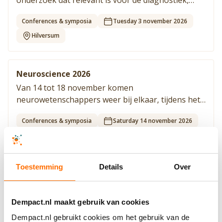
onderzoek dat relevant is voor de diagnostiek,
behandeling of begeleiding van mensen met
Conferences & symposia
Tuesday 3 november 2026
dementie? Dan is dit congres iets voor jou.
Hilversum
Neuroscience 2026
Van 14 tot 18 november komen
neurowetenschappers weer bij elkaar, tijdens het
congres Neuroscience 2026. Eén van de thema's is
Conferences & symposia
Saturday 14 november 2026
hersenschade die leidt tot dementie.
Washington (US)
Toestemming
Details
Over
CTAD Conferentie 2026
Tijdens de conferentie 'Clinical Trials on
Alzheimer's Disease' (CTAD) komen onderzoekers,
Dempact.nl maakt gebruik van cookies
artsen en andere betrokkenen bijeen, voor
Dempact.nl gebruikt cookies om het gebruik van de
Conferences & symposia
Monday 16 november 2026