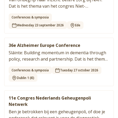
Dat is het thema van het congres Niet-
aangeboren hersenletsel, voor alle
Conferences & symposia
zorgprofessionals die hierbij betrokken zijn.
Organisatie: BSL Media & Learning.
Wednesday 23 september 2026
Ede
36e Alzheimer Europe Conference
Sláinte: Building momentum in dementia through
policy, research and partnership. Dat is het thema
van AEC 2026, dat plaatsvindt van 27 tot 29
Conferences & symposia
Tuesday 27 october 2026
oktober in Dublin.
Dublin 1 (IE)
11e Congres Nederlands Geheugenpoli
Netwerk
Ben je betrokken bij een geheugenpoli, of doe je