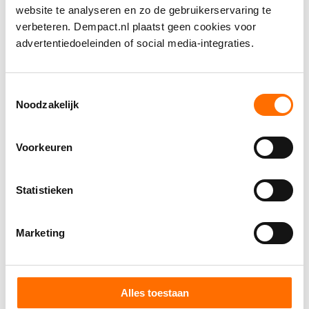
updates over klinisch onderzoek naar de ziekte
website te analyseren en zo de gebruikerservaring te
van Alzheimer.
Boston (US)
verbeteren. Dempact.nl plaatst geen cookies voor
advertentiedoeleinden of social media-integraties.
1
2
Toestemmingsselectie
Noodzakelijk
Voorkeuren
Vind jouw impactpartners
Statistieken
1
Beantwoord 4 vragen
Marketing
Vertel via 4 vragen over je onderzoek. En ontdek
welke organisaties jou mogelijk kunnen helpen bij
implementatie en andere impactactiviteiten.
2
Neem contact op met DEMPACT
Alles toestaan
DEMPACT introduceert je daarna bij de juiste