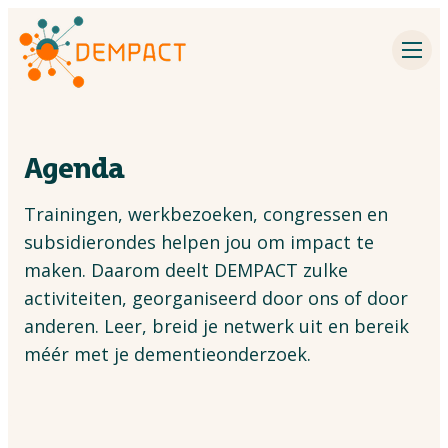
Impact partners
Inspiration
Agenda
Events
Trainingen, werkbezoeken, congressen en
Dementia research
subsidierondes helpen jou om impact te
maken. Daarom deelt DEMPACT zulke
Contact
activiteiten, georganiseerd door ons of door
anderen. Leer, breid je netwerk uit en bereik
About DEMPACT
méér met je dementieonderzoek.
Search