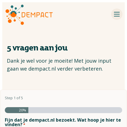
Impact partners
Inspiration
5 vragen aan jou
Events
Dank je wel voor je moeite! Met jouw input
Dementia research
gaan we dempact.nl verder verbeteren.
Contact
About DEMPACT
Step
1
of
5
20%
Search
Fijn dat je dempact.nl bezoekt. Wat hoop je hier te
vinden?
*