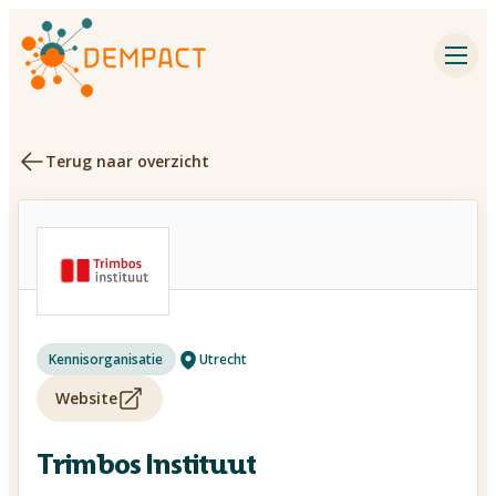
Impact partners
Inspiration
Terug naar overzicht
Events
Dementia research
Contact
Utrecht
Kennisorganisatie
About DEMPACT
Website
Search
Trimbos Instituut