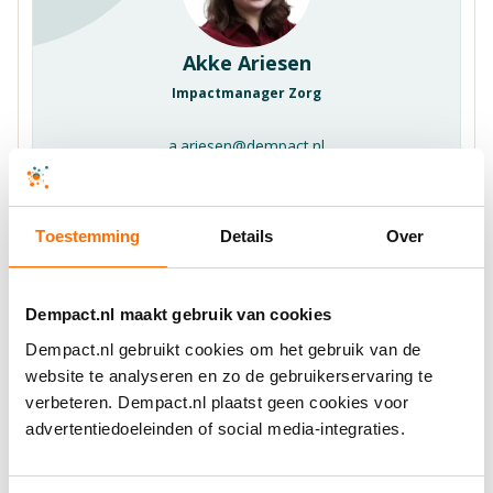
Akke Ariesen
Impactmanager Zorg
a.ariesen@dempact.nl
+31647668949
Toestemming
Details
Over
Dempact.nl maakt gebruik van cookies
Dempact.nl gebruikt cookies om het gebruik van de
Ook relevant voor jou
website te analyseren en zo de gebruikerservaring te
Bekijk recente artikelen
verbeteren. Dempact.nl plaatst geen cookies voor
advertentiedoeleinden of social media-integraties.
Alle artikelen