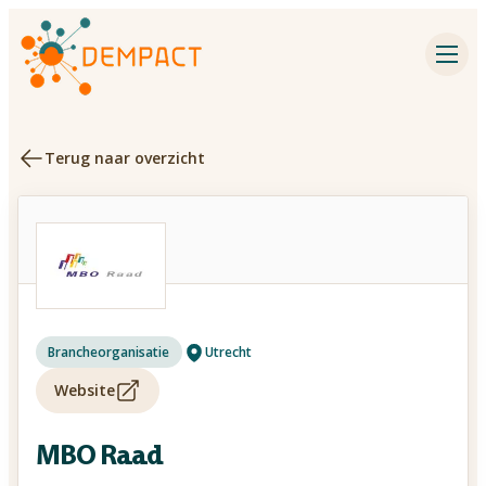
Impact partners
Inspiration
Terug naar overzicht
Events
Dementia research
Contact
Utrecht
Brancheorganisatie
About DEMPACT
Website
Search
MBO Raad