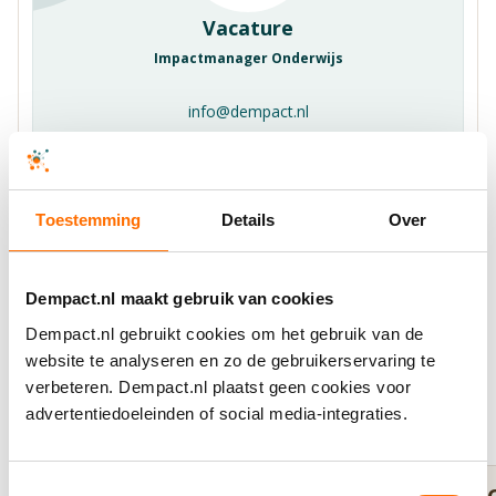
Vacature
Impactmanager Onderwijs
info@dempact.nl
Toestemming
Details
Over
Dempact.nl maakt gebruik van cookies
Ook relevant voor jou
Dempact.nl gebruikt cookies om het gebruik van de
website te analyseren en zo de gebruikerservaring te
Bekijk recente artikelen
verbeteren. Dempact.nl plaatst geen cookies voor
Alle artikelen
advertentiedoeleinden of social media-integraties.
Toestemmingsselectie