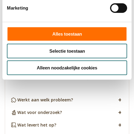
Nijmegen (UKON)
Marketing
Kijk op Alzheimer-nederland.nl Lees op
zonmw.nl
meer over het Onderzoeksprogramma
Dementie.
Alles toestaan
Je vindt op
nwo.nl
meer over het Programma
Selectie toestaan
Leven met dementie.
Alleen noodzakelijke cookies
Vorige
Volgende
Werkt aan welk probleem?
Wat voor onderzoek?
Wat levert het op?