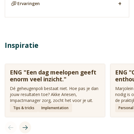
Ervaringen
Inspiratie
ENG "Een dag meelopen geeft
ENG "O
enorm veel inzicht."
enthou
niet g
Dé geheugenpoli bestaat niet. Hoe pas je dan
Marjolein
jouw resultaten toe? Akke Ariesen,
nodig is 
Impactmanager zorg, zocht het voor je uit.
de praktij
Tips & tricks
Implementation
Personal