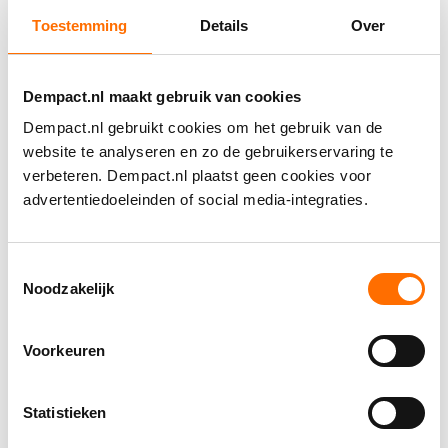
Maastricht University
Toestemming
Details
Over
Alzheimer Nederland
Joint Artificial Intelligence Network (JAIN)
Radboud Universiteit
Dempact.nl maakt gebruik van cookies
TU Delft
Dempact.nl gebruikt cookies om het gebruik van de
Universitair Medisch Centrum Groningen
website te analyseren en zo de gebruikerservaring te
(UMCG)
verbeteren. Dempact.nl plaatst geen cookies voor
Fontys Hogeschool
advertentiedoeleinden of social media-integraties.
Rotterdam University of Applied Sciences
Open Universiteit
Toestemmingsselectie
Kennisorganisatie Vilans
Noodzakelijk
Zorgorganisatie Avoord
Zonnehuisgroep Amstelland
Voorkeuren
Zorgorganisatie Tante Louise
SVRZ Servicecentrum (Zorgt in Zeeland)
Statistieken
Radboudumc
Universitair Kennisnetwerk Ouderenzorg