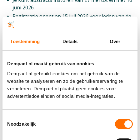
Je kunt abstracts insturen van 27 mei tot en met 10
juni 2026.
Registratie opent op 15 juli 2026 voor leden van de
Society for Neuroscience, en op 21 juli voor niet-
leden.
Toestemming
Details
Over
Registration open from July 15
November 14 – 18, 2026 | Washington Convention
Center | Washington D.C., United States
Dempact.nl maakt gebruik van cookies
Dempact.nl gebruikt cookies om het gebruik van de
Neuroscience 2026 brings together neuroscientists
website te analyseren en zo de gebruikerservaring te
from around the world to share the latest knowledge,
verbeteren. Dempact.nl plaatst geen cookies voor
including on neurodegenerative disorders that lead to
advertentiedoeleinden of social media-integraties.
dementia. The Neuroscience meeting is organized
annually by the Society for Neuroscience.
Toestemmingsselectie
Abstract Submission is open from May 27 until June
Noodzakelijk
10, 2026.
Registration opens July 15, 2026, for members of