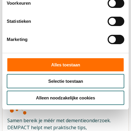
Society for Neuroscience, and July 21 for non-
Voorkeuren
members.
Statistieken
Registreren: sfn.org
Praktische informatie
Marketing
Laatste gewijzigd: 08-07-2026 16:34
Alles toestaan
Selectie toestaan
Alleen noodzakelijke cookies
Samen bereik je méér met dementieonderzoek.
DEMPACT helpt met praktische tips,