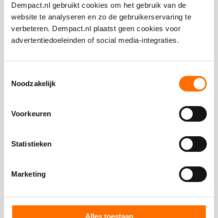
Wil jij ook kennis toegankelijk
Dempact.nl gebruikt cookies om het gebruik van de
maken voor de praktijk? Neem
website te analyseren en zo de gebruikerservaring te
contact op met DEMPACT.
verbeteren. Dempact.nl plaatst geen cookies voor
advertentiedoeleinden of social media-integraties.
Hoe wil je ons bereiken? Maak een keuze:
*
Via e-mail
Toestemmingsselectie
Noodzakelijk
Ik wil gebeld worden
Voorkeuren
E-mailadres
*
Statistieken
Noteer hier je vraag of opmerking
Marketing
Alles toestaan