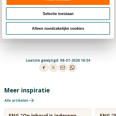
Selectie toestaan
Versturen
Alleen noodzakelijke cookies
Laatste gewijzigd: 08-07-2026 16:34
Meer inspiratie
Alle artikelen
ENG "Op inhoud is iedereen
ENG “E