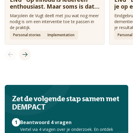
enthousiast. Maar soms is dat
je op 
niet genoeg."
geeft.
Marjolein de Vugt deelt met jou wat nog meer
Eindgebru
nodig is om een interventie toe te passen in
dementieo
de praktijk.
je result
betrokke
Personal stories
Implementation
Personal
Zet de volgende stap samen met
DEMPACT
1
Beantwoord 4 vragen
Vertel via 4 vragen over je onderzoek. En ontdek