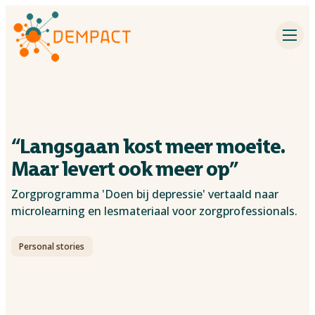
Impact partners
Inspiration
Events
“Langsgaan kost meer moeite.
Dementia research
Maar levert ook meer op”
Zorgprogramma 'Doen bij depressie' vertaald naar
Contact
microlearning en lesmateriaal voor zorgprofessionals.
About DEMPACT
Personal stories
Search