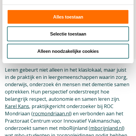
Toekomstbestendige dementiezorg
begint bij de verschuiving van kennis
Alles toestaan
hebben over dementie, naar weten om
te gaan mét dementie.
Selectie toestaan
DEMPACT track sessie Onderwijs
Alleen noodzakelijke cookies
Leren gebeurt niet alleen in het klaslokaal, maar juist
in de praktijk en in leergemeenschappen waarin zorg,
onderwijs, onderzoek én mensen met dementie samen
optrekken. Hun perspectief onderstreept hoe
belangrijk respect, autonomie en samen leren zijn.
Karel Kans
, praktijkgericht onderzoeker bij ROC
Mondriaan (
rocmondriaan.nl
) en verbonden aan het
Practoraat Centrum voor Innovatief Vakmanschap,
onderzoekt samen met mboRijnland (
mborijnland.nl
)
wat mbo-studenten in zorgopleidingen nodig hebben