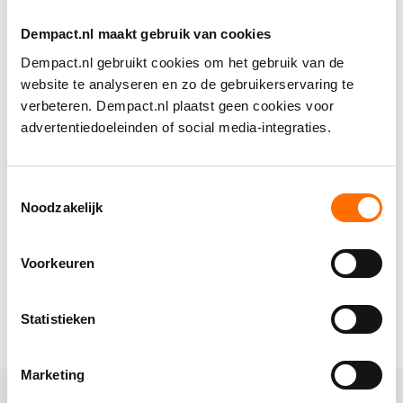
Twee inspirerende sprekers gaven hier krachtige
antwoorden op.
Dempact.nl maakt gebruik van cookies
Dempact.nl gebruikt cookies om het gebruik van de
Tijdens het eerste deel van deze sessie deelde dr.
website te analyseren en zo de gebruikerservaring te
Simone de Bruin
, lector bij hogeschool Windesheim,
verbeteren. Dempact.nl plaatst geen cookies voor
inzichten uit de projecten waar zij bij betrokken is
advertentiedoeleinden of social media-integraties.
binnen de consortia
SPREAD+
en ENABLE-DEM
(
windesheim.nl
).
Toestemmingsselectie
De Bruin stelt niet de ziekte, maar de mens centraal.
Noodzakelijk
Haar oproep is helder: verschuif de focus van kennis
over typen dementie, naar het leren omgaan met het
dagelijks leven mét dementie. Professionals hebben
Voorkeuren
behoefte aan relationele vaardigheden, een open en
reflectieve leerhouding en een positievere
Statistieken
beeldvorming.
Marketing