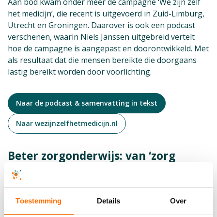
Aan bod kwam onder meer de campagne ‘We zijn zelf
het medicijn’, die recent is uitgevoerd in Zuid-Limburg,
Utrecht en Groningen. Daarover is ook een podcast
verschenen, waarin Niels Janssen uitgebreid vertelt
hoe de campagne is aangepast en doorontwikkeld. Met
als resultaat dat die mensen bereikte die doorgaans
lastig bereikt worden door voorlichting.
Naar de podcast & samenvatting in tekst
Naar wezijnzelfhetmedicijn.nl
Beter zorgonderwijs: van ‘zorg
afleveren’ naar ‘mensen
ondersteunen’
Hoe bereiden we (toekomstige) professionals écht
Toestemming
Details
Over
goed voor op het werken met mensen met dementie?