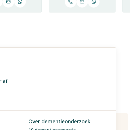
rief
Over dementieonderzoek
10 dementieconsortia