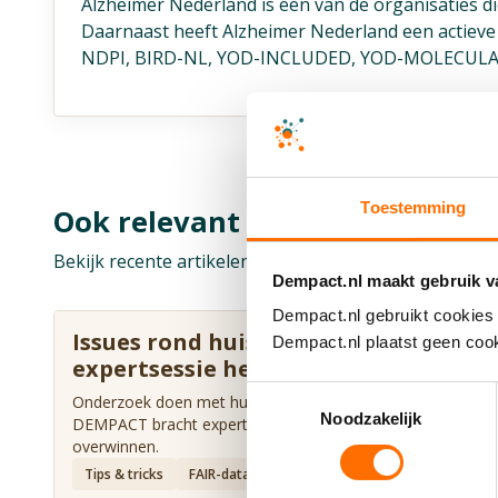
Alzheimer Nederland is één van de organisaties 
Daarnaast heeft Alzheimer Nederland een actieve
NDPI, BIRD-NL, YOD-INCLUDED, YOD-MOLECUL
Toestemming
Ook relevant voor jou
Bekijk recente artikelen
Dempact.nl maakt gebruik v
Dempact.nl gebruikt cookies 
Issues rond huisartsendata:
Dempact.nl plaatst geen cook
expertsessie helpt
Toestemmingsselectie
Onderzoek doen met huisartsendata kent obstakels.
Noodzakelijk
DEMPACT bracht experts bij elkaar om die te
overwinnen.
Tips & tricks
FAIR-datamanagement