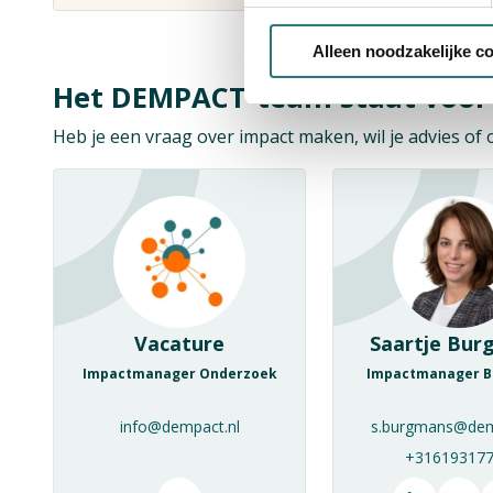
Alleen noodzakelijke c
Het DEMPACT-team staat voor 
Heb je een vraag over impact maken, wil je advies o
Vacature
Saartje Bur
Impactmanager Onderzoek
Impactmanager B
info@dempact.nl
s.burgmans@dem
+31619317