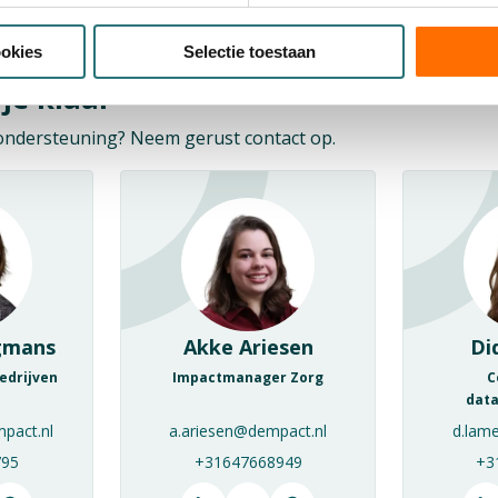
ookies
Selectie toestaan
je klaar
f ondersteuning? Neem gerust contact op.
gmans
Akke Ariesen
Di
edrijven
Impactmanager Zorg
C
dat
pact.nl
a.ariesen@dempact.nl
d.lam
795
+31647668949
+3