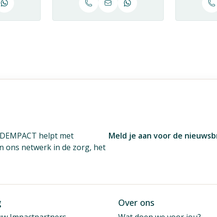
. DEMPACT helpt met
Meld je aan voor de nieuwsb
én ons netwerk in de zorg, het
g
Over ons
uw Impactpartners
Wat doen we voor jou?