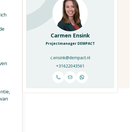
ich
de
Carmen Ensink
Projectmanager DEMPACT
c.ensink@dempact.nl
even
+31622043561
ntie,
 van