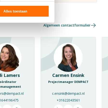
Alles toestaan
Algemeen contactformulier
di Lamers
Carmen Ensink
oördinator
Projectmanager DEMPACT
amanagement
ers@dempact.nl
c.ensink@dempact.nl
1644196475
+31622043561