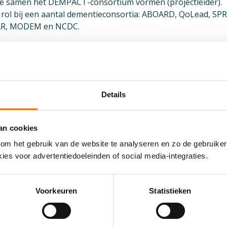
die samen het DEMPACT-consortium vormen (projectleider).
 rol bij een aantal dementieconsortia: ABOARD, QoLead, SP
AR, MODEM en NCDC.
Details
an cookies
om het gebruik van de website te analyseren en zo de gebruiker
"Een dag meelopen geeft enorm
ies voor advertentiedoeleinden of social media-integraties.
veel inzicht."
Dé geheugenpoli bestaat niet. Hoe pas je dan jouw
Voorkeuren
Statistieken
resultaten toe? Akke Ariesen, Impactmanager zorg, zocht
het voor je uit.
Tips & tricks
Implementatie