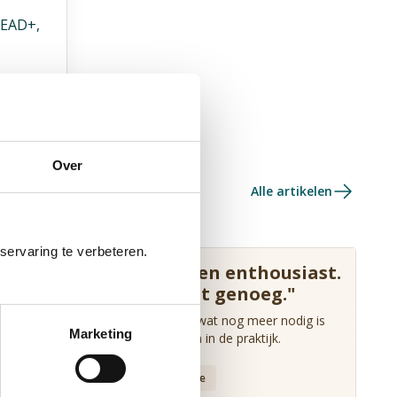
READ+,
Over
Alle artikelen
servaring te verbeteren.
"Op inhoud is iedereen enthousiast.
Maar soms is dat niet genoeg."
Marjolein de Vugt deelt met jou wat nog meer nodig is
Marketing
om een interventie toe te passen in de praktijk.
Ervaringsverhalen
Implementatie