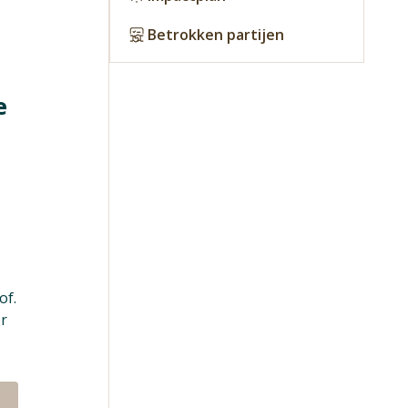
Betrokken partijen
e
of.
er