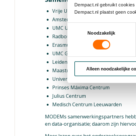
Dempact.nl gebruikt cookies 
Vrije Universiteit Amsterdam, hoofd
Dempact.nl plaatst geen cook
Amsterdam UMC
Toestemmingsselectie
UMC Utrecht
Noodzakelijk
Radboud UMC
Erasmus MC
UMC Groningen
Leiden UMC
Alleen noodzakelijke c
Maastricht Universiteit
Universiteit van Amsterdam
Prinses Máxima Centrum
Julius Centrum
Medisch Centrum Leeuwarden
MODEMs samenwerkingspartners hebben z
en data-organisatie; daarom zijn hiervo
Meer lezen over het onderzoeksprogr