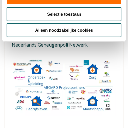
Novartis
Brain Research Center
Selectie toestaan
Lilly
Vektis
Alleen noodzakelijke cookies
Edwin Bouw Fonds
Gieskes-Strijbis Fonds
Nederlands Geheugenpoli Netwerk