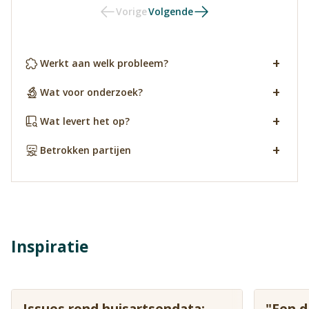
Vorige
Volgende
Werkt aan welk probleem?
Wat voor onderzoek?
Wat levert het op?
Betrokken partijen
Inspiratie
Issues rond huisartsendata:
"Een 