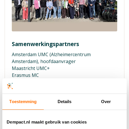
Samenwerkingspartners
Amsterdam UMC (Alzheimercentrum
Amsterdam), hoofdaanvrager
Maastricht UMC+
Erasmus MC
Radboudumc
UMC Groningen
TU Delft
Toestemming
Details
Over
InHolland
Vilans
Pharos
Dempact.nl maakt gebruik van cookies
Health-RI