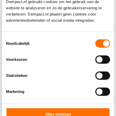
Jeroen Bosch Ziekenhuis
Dempact.nl gebruikt cookies om het gebruik van de
Frisius MC
website te analyseren en zo de gebruikerservaring te
Zorg Innovatie Forum
verbeteren. Dempact.nl plaatst geen cookies voor
Pharmo/Stizon
advertentiedoeleinden of social media-integraties.
Alzheimer Nederland
Hersenstichting
ANBO-PCOB
Toestemmingsselectie
Noodzakelijk
PGGM
KPMG
Zorgverzekeraars Nederland
Voorkeuren
CZ
Zilveren Kruis
Neurocast
Statistieken
Philips
ADx
Marketing
Castor
Vereniging Innovatieve Geneesmiddelen
Roche NL
Biogen NL
Alles toestaan