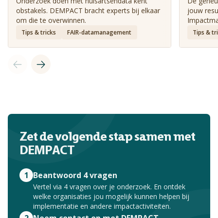
Onderzoek doen met huisartsendata kent
Dé geheug
obstakels. DEMPACT bracht experts bij elkaar
jouw resu
om die te overwinnen.
Impactman
Tips & tricks
FAIR-datamanagement
Tips & tr
Zet de volgende stap samen met
DEMPACT
1
Beantwoord 4 vragen
Vertel via 4 vragen over je onderzoek. En ontdek
welke organisaties jou mogelijk kunnen helpen bij
implementatie en andere impactactiviteiten.