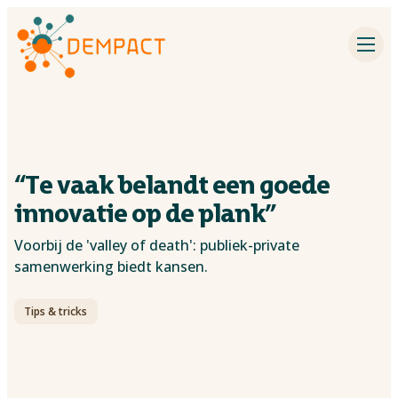
Impactpartners
Inspiratie
Agenda
“Te vaak belandt een goede
Dementieonderzoek
innovatie op de plank”
Voorbij de 'valley of death': publiek-private
Contact
samenwerking biedt kansen.
Over Dempact
Tips & tricks
Zoeken