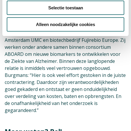
Selectie toestaan
Gelijkwaardige samenwerking
Alleen noodzakelijke cookies
Een voorbeeld uit de praktijk waarbij PPS goed werkt is
de duurzame en gelijkwaardige samenwerking tussen
Amsterdam UMC en biotechbedrijf Fujirebio Europe. Zij
werken onder andere samen binnen consortium
ABOARD om nieuwe biomarkers te ontwikkelen voor
de Ziekte van Alzheimer. Binnen deze langlopende
relatie is inmiddels veel vertrouwen opgebouwd.
Burgmans: “Hier is ook veel effort gestoken in de juiste
contractering. Daardoor zijn verantwoordelijkheden
goed gekaderd en ontstaat er geen onduidelijkheid
over verdeling van kosten, baten en opbrengsten. En
de onafhankelijkheid van het onderzoek is
gegarandeerd.”