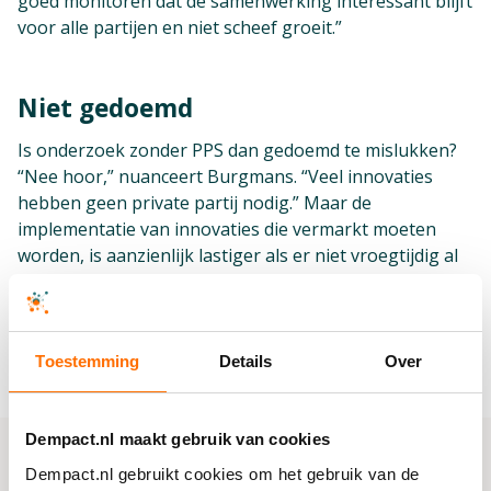
goed monitoren dat de samenwerking interessant blijft
voor alle partijen en niet scheef groeit.”
Niet gedoemd
Is onderzoek zonder PPS dan gedoemd te mislukken?
“Nee hoor,” nuanceert Burgmans. “Veel innovaties
hebben geen private partij nodig.” Maar de
implementatie van innovaties die vermarkt moeten
worden, is aanzienlijk lastiger als er niet vroegtijdig al
een private partij is aangehaakt. “En probeer je later in
je onderzoek, of pas ná je onderzoek, nog een
samenwerking aan te gaan om je innovatie bij de juiste
afnemers te krijgen, dan loop je vertraging op.”
Toestemming
Details
Over
Dempact.nl maakt gebruik van cookies
Dempact.nl gebruikt cookies om het gebruik van de
"Implementatievertragingen van 10