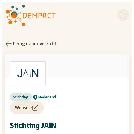
Impactpartners
Inspiratie
Terug naar overzicht
Agenda
Dementieonderzoek
Contact
Nederland
Stichting
Over Dempact
Website
Zoeken
Stichting JAIN