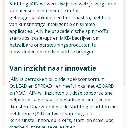
Vind jouw impactpartners
Stichting JAIN wil wereldwijd het welzijn vergroten
van mensen met dementie en/of
geheugenproblemen en hun naasten, met hulp
van kunstmatige intelligentie en slimme
applicaties. JAIN helpt academische spinn-off’s,
start-ups, scale-ups en MKB-bedrijven om
betaalbare ondersteuningsproducten te
ontwikkelen en op de markt te brengen.
Van inzicht naar innovatie
JAIN is betrokken bij onderzoeksconsortium
QoLEAD en SPREAD+ en heeft links met ABOARD
en YOD. JAIN wil inzichten uit deze consortia snel
helpen vertalen naar innovatieve producten en
diensten. Daarvoor deelt de stichting inzichten met
het lerende JAIN-netwerk van zorg- en
kennisinstellingen, spin-off’s, start- en scale-ups,
overheid, zorgverzekeraars en