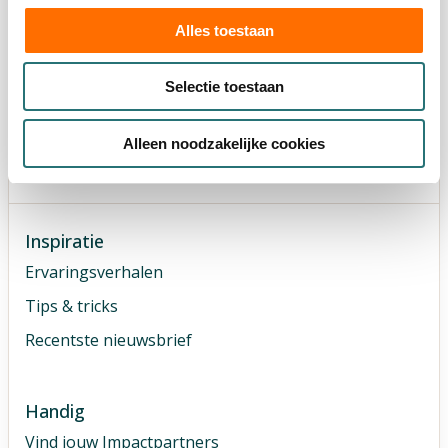
Samen bereik je méér met dementieonderzoek.
Alles toestaan
DEMPACT helpt met praktische tips,
ervaringsverhalen, trainingen én ons netwerk in de
Selectie toestaan
zorg, het welzijnswerk en het beroepsonderwijs.
Meld je aan voor de nieuwsbrief
Alleen noodzakelijke cookies
Inspiratie
Ervaringsverhalen
Tips & tricks
Recentste nieuwsbrief
Handig
Vind jouw Impactpartners