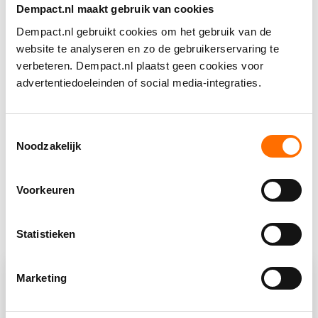
in het verbinden van onderzoek en zorgpraktijk. Op
Dempact.nl maakt gebruik van cookies
het programma staan onder meer best-practices
Dempact.nl gebruikt cookies om het gebruik van de
vanuit de UKON-organisaties.
website te analyseren en zo de gebruikerservaring te
verbeteren. Dempact.nl plaatst geen cookies voor
advertentiedoeleinden of social media-integraties.
Meer informatie ukonnetwerk.nl
Direct aanmelden
Toestemmingsselectie
Noodzakelijk
Laatste gewijzigd: 16-02-2026 11:47
Voorkeuren
Statistieken
Marketing