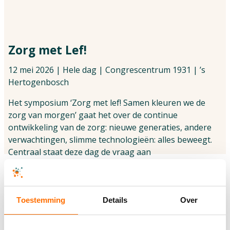
Vind jouw impactpartners
Zorg met Lef!
12 mei 2026 | Hele dag | Congrescentrum 1931 | ’s
Hertogenbosch
Het symposium ‘Zorg met lef! Samen kleuren we de
zorg van morgen’ gaat het over de continue
ontwikkeling van de zorg: nieuwe generaties, andere
verwachtingen, slimme technologieën: alles beweegt.
Centraal staat deze dag de vraag aan
zorgprofessionals: hoe blijf je staan én gaan voor wat
er echt toe doet?
Ook voor dementie-onderzoekers is dit symposium
Toestemming
Details
Over
interessant. Organisator Universitair Kennisnetwerk
Ouderenzorg Nijmegen, onderdeel van
SANO
, is expert