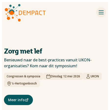
Impactpartners
Inspiratie
Agenda
Zorg met lef
Dementieonderzoek
Benieuwd naar de best-practices vanuit UKON-
organisaties? Kom naar dit symposium!
Contact
Congressen & symposia
Dinsdag 12 mei 2026
UKON
Over Dempact
's-Hertogenbosch
Zoeken
Meer info