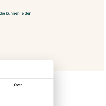
die kunnen leiden
ij dementie
Over
zich richt op het
dementie. Deze ronde