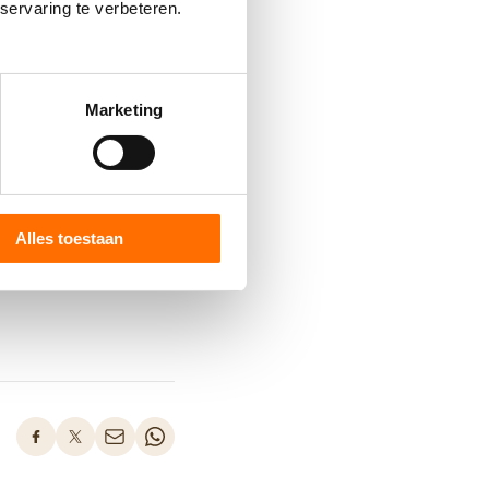
subsidie) als de
servaring te verbeteren.
onder farmacologische
pen op
Marketing
-private
Alles toestaan
terk aan.