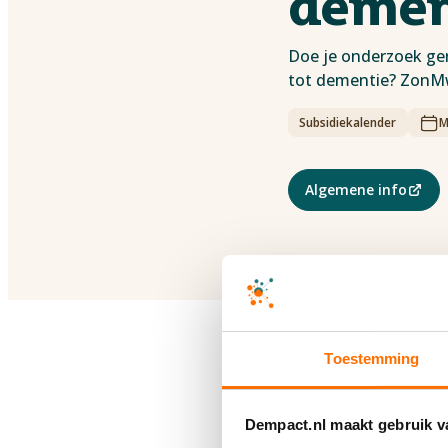
demen
Doe je onderzoek ger
tot dementie? ZonMw
Subsidiekalender
M
Algemene info
Tweede subs
Toestemming
Deadline: 6 oktober 
ZonMw heeft een twee
Dempact.nl maakt gebruik v
vertragen of stoppen