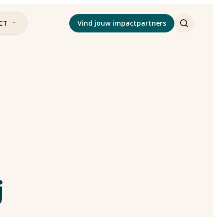
CT
Vind jouw impactpartners
j