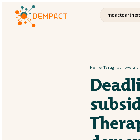
Impactpartner
Home
»
Terug naar overzic
Deadl
subsi
Thera