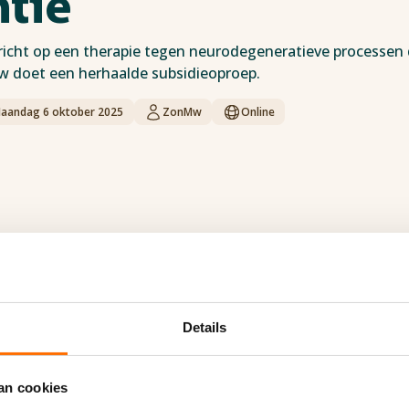
tie
icht op een therapie tegen neurodegeneratieve processen 
 doet een herhaalde subsidieoproep.
aandag 6 oktober 2025
ZonMw
Online
idieoproep Therapieontwikkeing b
Details
2025 | 14:00 | Online aanvragen
de subsidieoproep geopend voor therapieontwikkeling die 
an cookies
 van neurodegeneratieve processen die kunnen leiden tot 