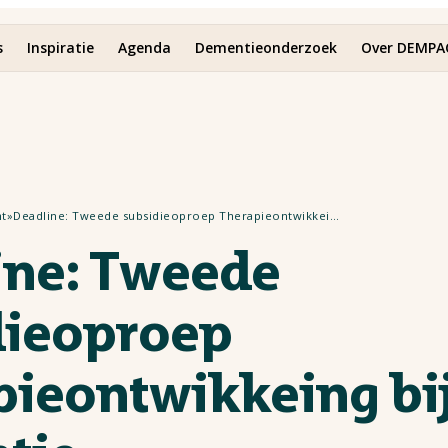
s
Inspiratie
Agenda
Dementieonderzoek
Over DEMPA
ht
»
Deadline: Tweede subsidieoproep Therapieontwikkeing bij dementie
ine: Tweede
dieoproep
pieontwikkeing bi