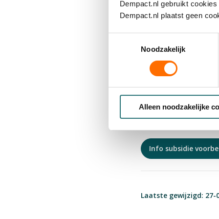
biedt ruimte voor pro
Dempact.nl gebruikt cookies 
ontwikkelfase (maxima
Dempact.nl plaatst geen cook
De subsidie is bedoe
Toestemmingsselectie
interventies, technol
Noodzakelijk
neurodegeneratieve 
Daarom tweede
De reden voor de twe
Alleen noodzakelijke c
samenwerking te orga
Info subsidie voorb
Laatste gewijzigd: 27-