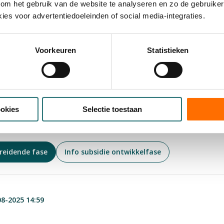
jecten in zowel de voorbereidende fase (maximaal € 500.000 
om het gebruik van de website te analyseren en zo de gebruiker
al € 1.000.000 subsidie).
ies voor advertentiedoeleinden of social media-integraties.
ld voor de ontwikkeling van innovatieve therapieën – waar
ogieën, digitale interventies en neuromodulatie – die ingrij
Voorkeuren
Statistieken
processen.
 oproep
ede oproep is om aanvragers meer tijd te geven om publiek
ookies
Selectie toestaan
niseren. Dit is niet verplicht maar ZonMw moedigt dit wel s
ereidende fase
Info subsidie ontwikkelfase
08-2025 14:59