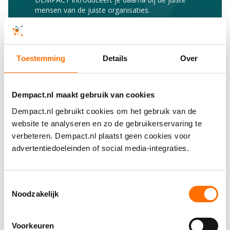
mensen van de juiste organisaties.
In welke fase zit je onderzoek?
Toestemming
Details
Over
Dempact.nl maakt gebruik van cookies
Selecteer één antwoord
Dempact.nl gebruikt cookies om het gebruik van de
website te analyseren en zo de gebruikerservaring te
Schrijven van subsidieaanvraag
verbeteren. Dempact.nl plaatst geen cookies voor
advertentiedoeleinden of social media-integraties.
Voorbereiding op de uitvoering
Toestemmingsselectie
Noodzakelijk
Uitvoering van het onderzoek
Voorkeuren