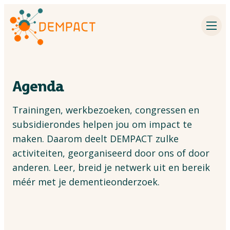
Impactpartners
Inspiratie
Agenda
Agenda
Trainingen, werkbezoeken, congressen en
Dementieonderzoek
subsidierondes helpen jou om impact te
maken. Daarom deelt DEMPACT zulke
Contact
activiteiten, georganiseerd door ons of door
anderen. Leer, breid je netwerk uit en bereik
Over Dempact
méér met je dementieonderzoek.
Zoeken