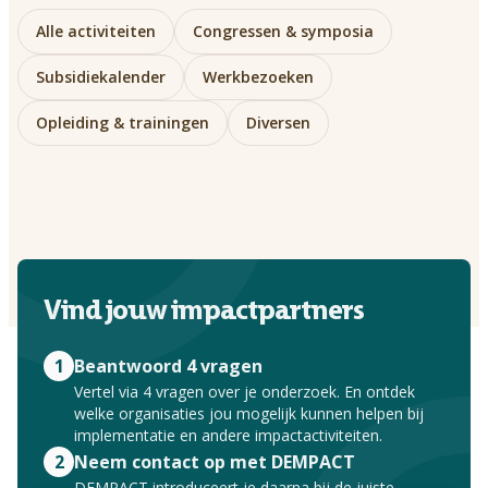
Vind jouw impactpartners
Alle activiteiten
Congressen & symposia
Subsidiekalender
Werkbezoeken
Opleiding & trainingen
Diversen
Vind jouw impactpartners
1
Beantwoord 4 vragen
Vertel via 4 vragen over je onderzoek. En ontdek
welke organisaties jou mogelijk kunnen helpen bij
implementatie en andere impactactiviteiten.
2
Neem contact op met DEMPACT
DEMPACT introduceert je daarna bij de juiste