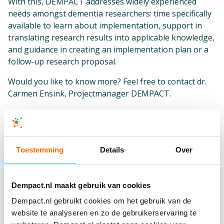
With this, DEMPACT addresses widely experienced
needs amongst dementia researchers: time specifically
available to learn about implementation, support in
translating research results into applicable knowledge,
and guidance in creating an implementation plan or a
follow-up research proposal.
Would you like to know more? Feel free to contact dr.
Carmen Ensink, Projectmanager DEMPACT.
Uitnodiging DEMPACT Summer
School 2026
Toestemming
Details
Over
Wil jij je onderzoek heel graag omzetten in een
concrete toepassing met maatschappelijke impact? En
wil je een stap zetten in je carrière? Dan nodigen we je
Dempact.nl maakt gebruik van cookies
van harte uit voor de DEMPACT Summer School 2026,
Dempact.nl gebruikt cookies om het gebruik van de
van 24 t/m 28 augustus!
website te analyseren en zo de gebruikerservaring te
Je krijgt de unieke kans om vijf dagen intensief te