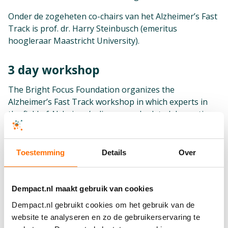
Onder de zogeheten co-chairs van het Alzheimer’s Fast
Track is prof. dr. Harry Steinbusch (emeritus
hoogleraar Maastricht University).
3 day workshop
The Bright Focus Foundation organizes the
Alzheimer’s Fast Track workshop in which experts in
the field of Alzheimer’s disease and related dementias
share their knowledge. This three-day learning
experience is intended for PhD students, postdoctoral
researchers and other early career scientists who focus
Toestemming
Details
Over
on research into Alzheimer’s disease. It increases your
knowledge, expertise and visibility in this fascinating
field.
Dempact.nl maakt gebruik van cookies
Dempact.nl gebruikt cookies om het gebruik van de
Among the co-chairs of the Alzheimer’s Fast Track is
website te analyseren en zo de gebruikerservaring te
Prof. Harry Steinbusch (emeritus professor Maastricht